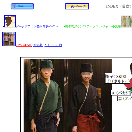
［INDEX（目次）
●
ダークブラウン色作務衣ﾍﾟｰｼﾞへ
●患者衣ガウン/スラックス/パジャマ/小児用
SPA WEAR
[ 館内着 ]＊１９９８円