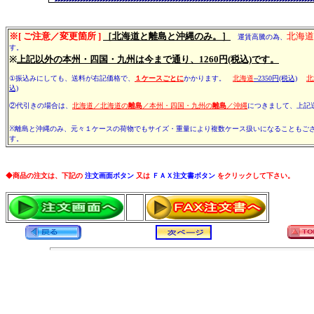
※[ ご注意／変更箇所 ]
［北海道と離島と沖縄のみ。］
北海道
運賃高騰の為、
す。
※
上記以外の本州・四国・九州は今まで通り、1260円(税込)です。
①振込みにしても、送料が右記価格で、
１ケースごとに
かかります。
北海道
--2350円(税込)
北
込)
②代引きの場合は、
北海道／北海道の
離島
／本州・四国・九州の
離島
／沖縄
につきまして、上記
※離島と沖縄のみ、元々１ケースの荷物でもサイズ・重量により複数ケース扱いになることもご
す。
◆商品の注文は、下記の
注文画面ボタン
又は
ＦＡＸ注文書ボタン
をクリックして下さい。