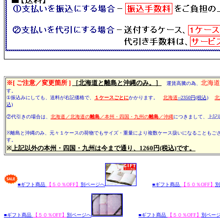
※[ ご注意／変更箇所 ]
［北海道と離島と沖縄のみ。］
北海道
運賃高騰の為、
す。
①振込みにしても、送料が右記価格で、
１ケースごとに
かかります。
北海道
--2350円(税込)
北
込)
②代引きの場合は、
北海道／北海道の
離島
／本州・四国・九州の
離島
／沖縄
につきまして、上記
※離島と沖縄のみ、元々１ケースの荷物でもサイズ・重量により複数ケース扱いになることもご
す。
※
上記以外の本州・四国・九州は今まで通り、1260円(税込)です。
■ギフト商品
【５０％OFF】
別ページへ
■ギフト商品
【５０％OFF】
別
■ギフト商品
【５０％OFF】
別ページへ
■ギフト商品
【５０％OFF】
別ペー