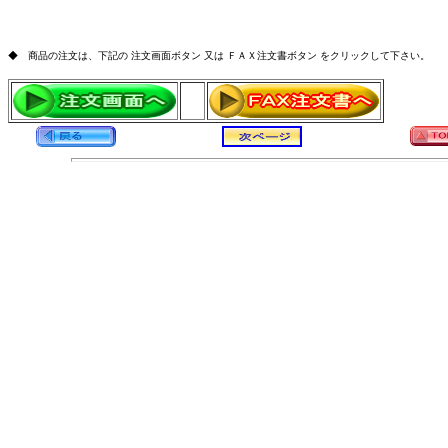
◆ 商品の注文は、下記の 注文画面ボタン 又は ＦＡＸ注文書ボタン をクリックして下さい。