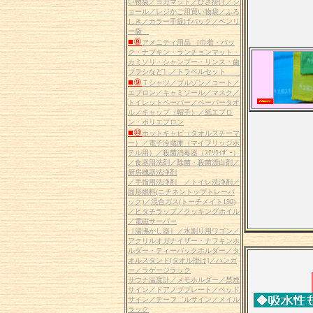
い物袋／ヨガマット／ひざ掛け／シ
ョール／レジかご用買い物袋／ふろ
しき／カラー手提げバック／ベンリ
ー袋
■⑧
アメニティ用品 ［巾着・バッ
ク・ナプキン・ランチョンマット・
カミソリ・シャンプー・リンス・歯
ブラシなど］／トラベルセット
■⑨
Ｔシャツ／ブルゾン／コート／
エプロン／キャミソール／マスク／
トイレットペーパー／ペーパータオ
ル／キャップ（帽子）／紙エプロ
ン・ポリエプロン
■⑩
ホットキャビ（タオルスチーマ
ー）／電子冷蔵庫（マイフリッジホ
テル用）／殺菌消毒器（ｽﾃﾘﾗｲｻﾞｰ）
／食器用洗剤／除菌・殺菌漂白剤／
厨房機器洗浄剤
／手指用洗浄剤 ／トイレ洗浄剤／
固形燃料(ニチネントップトレーパ
ック)／混合ガス(トーチメイト190)
／ヒタチラップ／クッキングホイル
／電磁サーバー
［湯沸かし器］／水割り用ワゴン／
アクリルオガナイザー・ナフキンホ
ルダー・ティーバックホルダー／タ
オルスタンド[タオル掛け]／ハンガ
ー／ラゲージラック
サウナ温度計／メモホルダー／禁煙
サイン／ドアノブプレート／ベッド
サイン／テーフ゛ルサイン／メイル
ラック