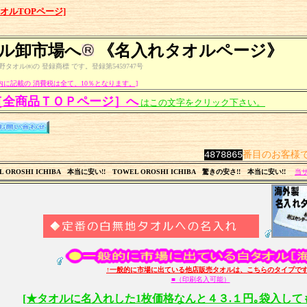
オルTOPページ]
ル卸市場へ
《名入れタオルページ》
タオル㈱の 登録商標 です。登録第5459747号
内に記載の 消費税は全て、10％となります。
]
［全商品ＴＯＰページ］へ
はこの文字をクリック下さい。
4878865
番目のお客様
 OROSHI ICHIBA 本当に安い!! TOWEL OROSHI ICHIBA 驚きの安さ!! 本当に安い!!
当サ
↑一般的に市場に出ている他店販売タオルは、こちらのタイプで
■
（印刷名入可能）
[★タオルに名入れした1枚価格なんと４３.１円｡袋入しても