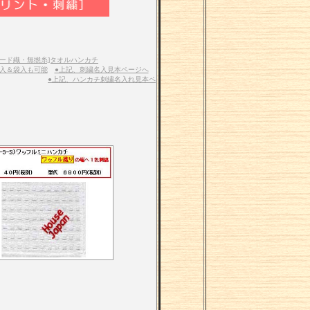
ガード織・無撚糸]タオルハンカチ
名入＆袋入も可能
●上記、刺繍名入見本ページへ
●上記、ハンカチ刺繍名入れ見本ペ