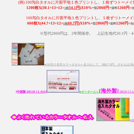
(例) 100匁白タオルに片面平地１色プリントし、１枚ずつトーメ
1200枚X(30.1+13+12=
54.1円
)X10%+
2860円+
1260円=
1枚
型
送料
160匁白タオルに片面平地１色プリントし、１枚ずつトーメ
600枚X(44.7+13+12=
69.7円
)X10%+
2860円+
1260円=
1枚
型
送料
合
※型代2860円は、2年間保存。 上記生地代30.1円・
●160匁５色耳カラータオルへ名入れして、1枚67.8円。タオルは
[海外製]
[中国製 HIGH CLASS]
●ボーダー入り
HIGH C
●
1