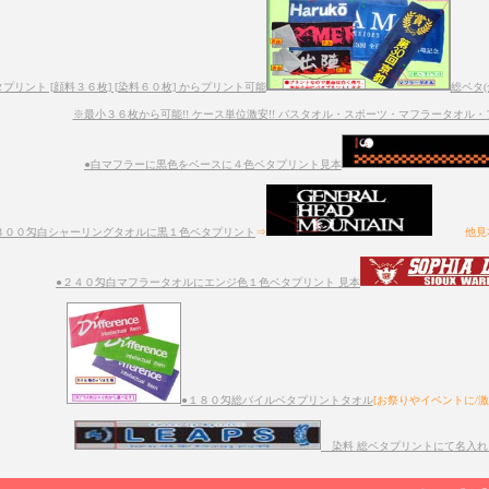
タプリント [顔料３６枚] [染料６０枚] からプリント可能
総ベタ(
※最小３６枚から可能!! ケース単位激安!!
バスタオル・スポーツ・マフラータオル・
●白マフラーに黒色をベースに４色ベタプリント見本
３００匁白シャーリングタオルに黒１色ベタプリント
⇒
他見
●２４０匁白マフラータオルにエンジ色１色ベタプリント 見本
●１８０匁総パイルベタプリントタオル
[お祭りやイベントに/
染料 総ベタプリントにて名入れし