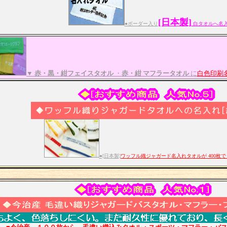
[日本製]
●ボーダー入り
白タオルへ名
▼
赤・黒・紺フェイスタオル
・
赤・紺 マフラータオル
に
白色印刷
●[日本製]
ワッフル織ジャガード名入れタオルが 400枚で 