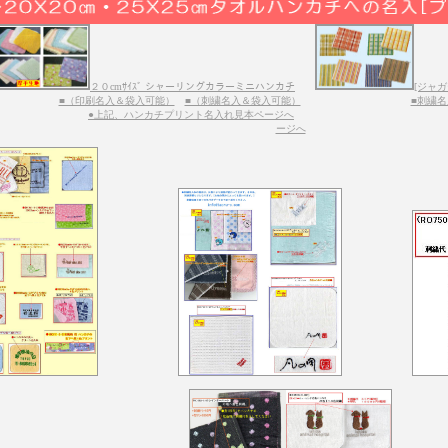
２０cmｻｲｽﾞ シャーリングカラーミニハンカチ
[ジャ
■（印刷名入＆袋入可能）
■（刺繍名入＆袋入可能）
■刺繍
●上記、ハンカチプリント名入れ見本ページへ
ージへ