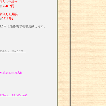
イ袋入した場合、
76852円
合計
イ袋入した場合、
50122円
計
44.7円は価格表で相場変動します。
5色の耳カラー均等入です。
LASS 白タオルへ名入れ
60匁カラータオルに名入れ