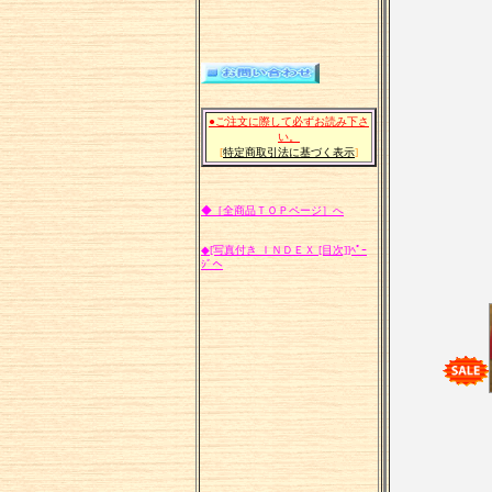
●ご注文に際して必ずお読み下さ
い。
[
特定商取引法に基づく表示
]
◆［全商品ＴＯＰページ］へ
◆[写真付き ＩＮＤＥＸ [目次]]ﾍﾟｰ
ｼﾞへ