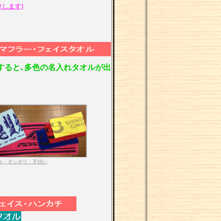
けします]
すると､多色の名入れタオルが出
ル・オシボリ・手拭い