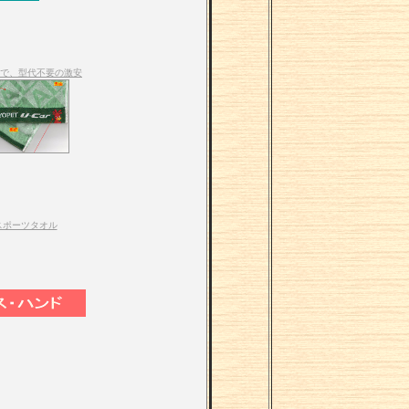
口対応で、型代不要の激安
ポーツタオル