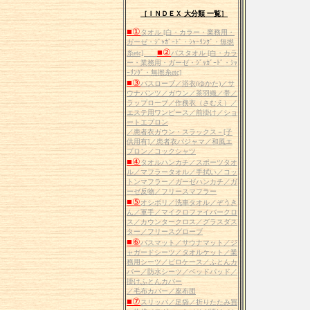
［ＩＮＤＥＸ 大分類 一覧］
■①
タオル [白・カラー・業務用・
ガーゼ・ｼﾞｬｶﾞｰﾄﾞ・ｼｬｰﾘﾝｸﾞ・無撚
■②
糸etc]
バスタオル [白・カラ
ー・業務用・ガーゼ・ｼﾞｬｶﾞｰﾄﾞ・ｼｬ
ｰﾘﾝｸﾞ・無撚糸etc]
■③
バスローブ／浴衣(ゆかた)／サ
ウナパンツ／ガウン／茶羽織／帯／
ラップローブ／作務衣（さむえ）／
エステ用ワンピース／前掛け／ショ
ートエプロン
／患者衣ガウン・スラックス－[子
供用有]／患者衣パジャマ／和風エ
プロン／コックシャツ
■④
タオルハンカチ／スポーツタオ
ル／マフラータオル／手拭い／コッ
トンマフラー／ガーゼハンカチ／ガ
ーゼ反物／フリースマフラー
■⑤
オシボリ／洗車タオル／ぞうき
ん／軍手／マイクロファイバークロ
ス／カウンタークロス／グラスダス
ター／フリースグローブ
■⑥
バスマット／サウナマット／ジ
ャガードシーツ／タオルケット／業
務用シーツ／ピロケース／ふとんカ
バー／防水シーツ／ベッドパッド／
掛けふとんカバー
／毛布カバー／座布団
■⑦
スリッパ／足袋／折りたたみ買