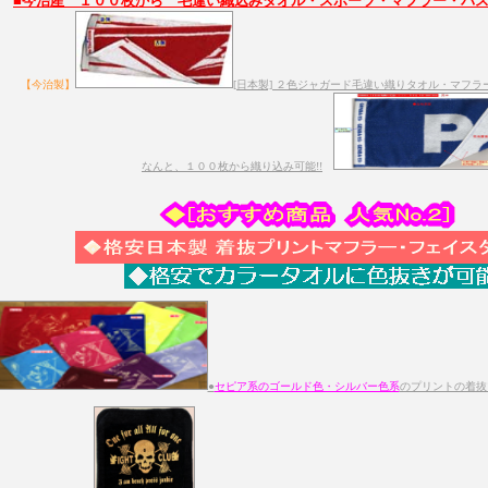
■今治産 １００枚から 毛違い織込みタオル・スポーツ・マフラー・バスタオ
【今治製】
[日本製] ２色ジャガード毛違い織りタオル・マフ
なんと、１００枚から織り込み可能!!
●
セピア系のゴールド色・シルバー色系
のプリントの着抜