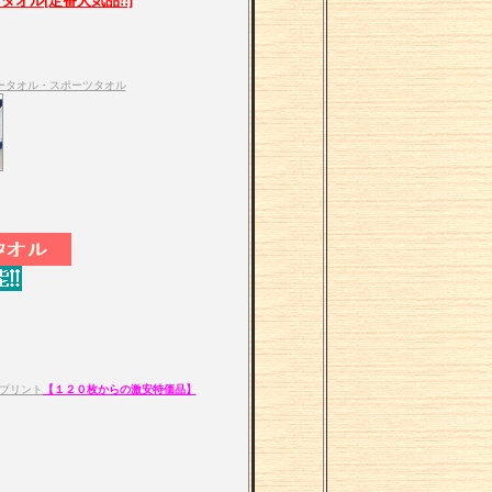
ル[定番人気品!!]
ラータオル・スポーツタオル
プリント
【１２０枚からの激安特価品】