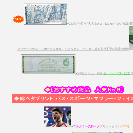
●230匁ｼﾞｬｶﾞｰﾄﾞ名入タオル--120枚からの小
マフラータオル・スポーツタオル・バスタオル・ハンカチ等も型代不要の激安特価!!
●500匁ジャガード織
ホールインワン記念
ス
●
フルカラー染料ベタ
プリントタオル
[NEW]