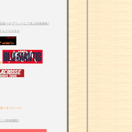
全面ベタ)プリントにて名入卸値価格!!
フェイスタオル
本
激安ベタプリント]
た卸値価格!!