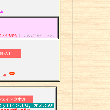
入れ
名入する場合
は、この文字をクリック。
119円。