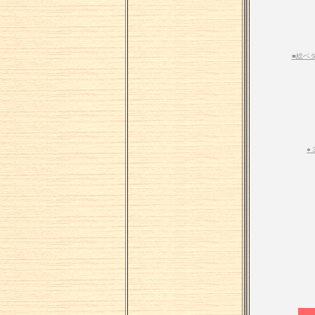
■総ベ
●