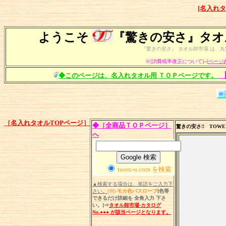
[名入れタ
ようこそ
『驚きの安さ』タオ
『驚きの安さ』 タオル卸市場 は、丸野
※[消費税率改正について]--[
ページ
◆このページは、名入れタオル用 ＴＯＰページです。
［名入れタオルTOPページ］
◆［全商品ＴＯＰページ］
驚きの安さ!! TOWEL
へ
taoru-o.com を検索
▲検索する場合は、単語をご入力下
さい。
(例)
モカ色バスローブ
[色等
できるだけ詳細を 全角入力 下さ
い。]⇒
タオル卸市場-カタログ
No.●●● が該当ページとなります。