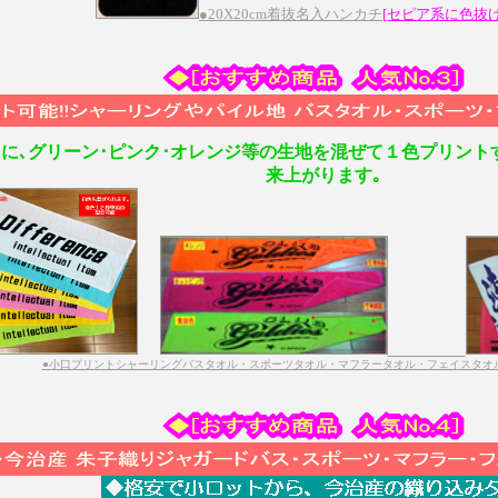
●20X20cm着抜名入ハンカチ
[セピア系に色抜
に､グリーン･ピンク･オレンジ等の生地を混ぜて１色プリント
来上がります｡
●小口プリントシャーリングバスタオル・スポーツタオル・マフラータオル・フェイスタオ