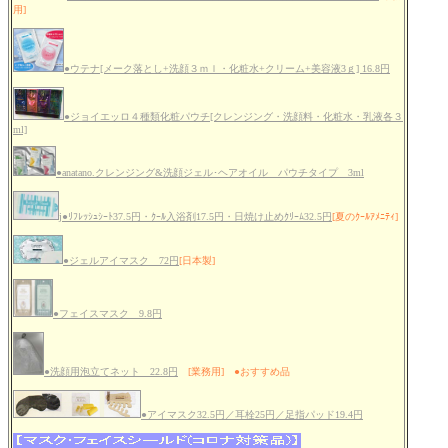
用]
●ウテナ[メーク落とし+洗顔３ｍｌ・化粧水+クリーム+美容液3ｇ] 16.8円
●ジョイエッロ４種類化粧パウチ[クレンジング・洗顔料・化粧水・乳液各３
ml]
●anatano.クレンジング&洗顔ジェル･ヘアオイル パウチタイプ 3ml
j●ﾘﾌﾚｯｼｭｼｰﾄ37.5円・ｸｰﾙ入浴剤17.5円・日焼け止めｸﾘｰﾑ32.5円
[夏のｸｰﾙｱﾒﾆﾃｨ]
●ジェルアイマスク 72円
[日本製]
●フェイスマスク 9.8円
●洗顔用泡立てネット 22.8円
[業務用] ●おすすめ品
●アイマスク32.5円／耳栓25円／足指パッド19.4円