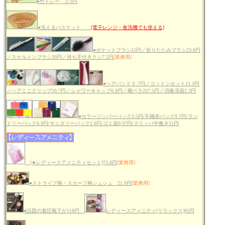
●竹トレー 273円
●洗えるバスケット
[電子レンジ・食洗機でも使える]
●ポケットブラシ15円／折りたたみブラシ23.8円
／スケルトンブラシ20円／持ち手付きクシ7.5円
[業務用]
●ヘアバンド５.7円／コットンセット11.3円
／ヘアミニクリップ10.7円／シャワーキャップ6.9円／靴ベラ257.5円／消毒済袋2.3円
●カラージッパーバック3.5円/不織布バック9.7円/ラン
ドリーバック6.9円/サニタリーバック2.6円/ゴミ袋0.97円/スリッパ中敷き11円
[★レディースアメニティセット]73.8円
[業務用]
●ストライプ柄・スカーフ柄シュシュ 21.9円
[業務用]
●話題の着圧靴下が118円
レディースアメニティ[リラックス]95円