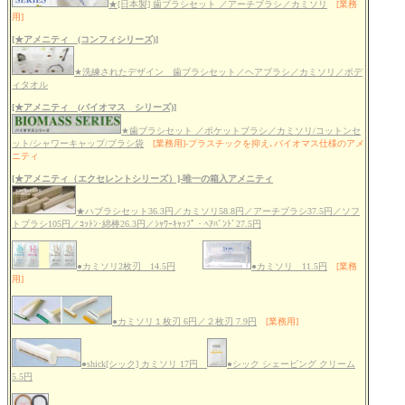
★[日本製] 歯ブラシセット ／アーチブラシ／カミソリ
[業務
用]
[★アメニティ (コンフィシリーズ)]
★洗練されたデザイン 歯ブラシセット／ヘアブラシ／カミソリ／ボデ
ィタオル
[★アメニティ (バイオマス シリーズ)]
★歯ブラシセット ／ポケットブラシ／カミソリ/コットンセ
ット/シャワーキャップ/ブラシ袋
[業務用]-プラスチックを抑え､バイオマス仕様のアメ
ニティ
[★アメニティ（エクセレントシリーズ）]-唯一の箱入アメニティ
★ハブラシセット36.3円／カミソリ58.8円／アーチブラシ37.5円／ソフ
トブラシ105円／ｺｯﾄﾝ･綿棒26.3円／ｼｬﾜｰｷｬｯﾌﾟ・ﾍｱﾊﾞﾝﾄﾞ27.5円
●カミソリ2枚刃 14.5円
●カミソリ 11.5円
[業務
用]
●カミソリ１枚刃 6円／２枚刃 7.9円
[業務用]
●shick[シック] カミソリ 17円
●シック シェービング クリーム
5.5円