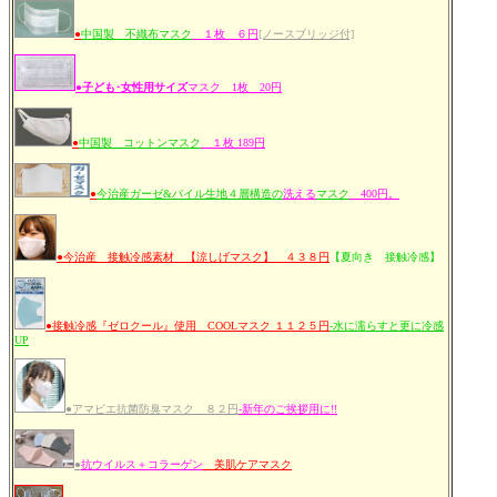
●
中国製 不織布マスク
１枚 ６円
[ノースブリッジ付]
●
子ども･女性用サイズ
マスク 1枚 20円
●
中国製 コットンマスク
１枚 189円
●
今治産ガーゼ&パイル生地４層構造の
洗える
マスク
400円。
●今治産 接触冷感素材 【涼しげマスク】 ４３８円
【夏向き 接触冷感】
●接触冷感『ゼロクール』使用 COOLマスク １１２５円
-水に濡らすと更に冷感
UP
●アマビエ抗菌防臭マスク ８２円
-新年のご挨拶用に!!
●
抗ウイルス＋コラーゲン
美肌ケアマスク