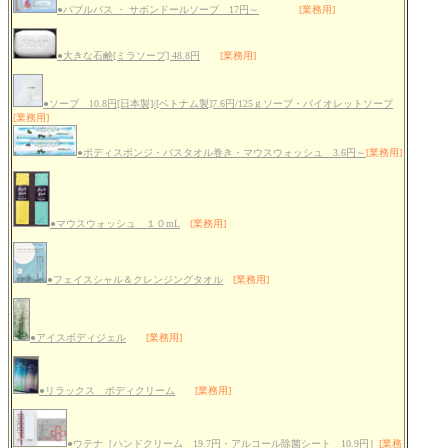
●バブルバス ・ サボンドールソープ 17円～
[業務用]
●大きな石鹸[ミラソープ] 48.8円
[業務用]
●ソープ 10.8円[日本製]/[ベトナム製]7.6円/125ｇソープ・バイオレットソープ
[業務用]
●ボディスポンジ・バスタオル巻き・マウスウォッシュ 3.6円～
[業務用]
●マウスウォッシュ １０mL
[業務用]
●フェイスシャル＆クレンジングタオル
[業務用]
●アイスボディジェル
[業務用]
●リラックス ボディクリーム
[業務用]
●ウテナ［ハンドクリーム 19.7円・アルコール除菌シート 10.9円］
[業務