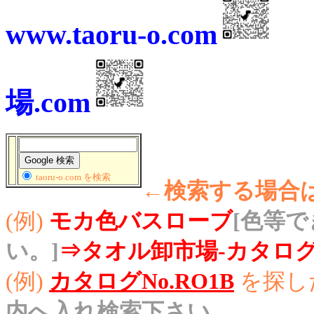
www.taoru-o.com
w
場.com
taoru-o.com を検索
←検索する場合
(例)
モカ色バスローブ
[色等で
い。]
⇒タオル卸市場-カタログ
(例)
カタログNo.RO1B
を探し
内へ入れ検索下さい。