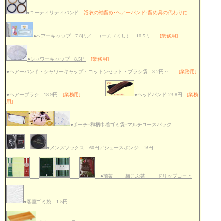
●ユーティリティバンド
浴衣の袖留め･ヘアーバンド･留め具の代わりに
●ヘアーキャップ 7.8円／ コーム（くし） 10.5円
[業務用]
●シャワーキャップ 8.5円
[業務用]
●ヘアーバンド・シャワーキャップ・コットンセット・ブラシ袋 3.2円～
[業務用]
●ヘアーブラシ 18.9円
[業務用]
●ヘッドバンド 23.8円
[業務
用]
●ポーチ･和柄巾着ゴミ袋･マルチユースバック
●メンズソックス 60円／シュースポンジ 16円
●前茶 ･ 梅こぶ茶 ･ ドリップコーヒ
●客室ゴミ袋 1.5円