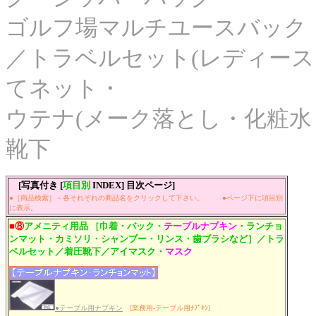
ゴルフ場マルチユースバック
／トラベルセット(レディース
てネット・
ウテナ(メーク落とし・化粧水
靴下
[写真付き [
項目別
INDEX] 目次ページ]
●［商品検索］－各それぞれの商品名をクリックして下さい。
●ページ下に項目別
に表示。
■⑧
アメニティ用品 ［巾着・バック・
テーブルナプキン
・ランチョ
ンマット・カミソリ・シャンプー・リンス・歯ブラシなど］／トラ
ベルセット／着圧靴下／アイマスク・
マスク
●テーブル用ナプキン
[業務用-テーブル用ﾅﾌﾟｷﾝ]