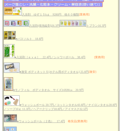
入浴剤 ゆず１５kｇ 9280円 他６０種類
[業務用]
入浴剤(発泡錠剤)26.3円
トプラン16.3円
●バスソルト 18.8円
●入浴剤［ｅｖｅ］ 22.4円／シャワーボール 38.4円
[業務用]
●激安 ボディネット５[ホテル用ボディタオル] 25.8円
[激安]
●モノフィル ボディタオル サイズ14X90㎝ 20.9円
●ウォッシュボール 20.7円／コットンタオル43.8円／ナイロンタオル28.8円
／ソープ10ｇ 11.3円／ヘアークリップ18.8円／アイマスク32.5円
●ウォッシュボール（２色） 17.4円
格安品[業務用]