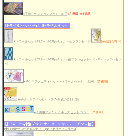
●手織りランチョンマット 80円
[在庫限り特価品]
★トラベルセット54.7円[160匁白タオル＋歯ブラシセット]
[子供用も有り]
★トラベルセット73.6円[160匁白タオル+歯ブラシセット+ハンディバックへセッ
ト]
●子供用アメニティセット・トラベルセット 132円
[業務用]
★子供用トラベルセット[ｲｴﾛｰ単色のみ] 110円
●子供用アメニティ キッズセット 72.5円
[業務用]
[★白で統一したアメニティ (ディアリーフシリーズ)]