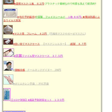
●透明マスク-１枚 ６２円
-プラスチック素材なので何度も洗えて経済的!!
●[先行予約販売]
中国製 フェイスシールド
１枚 ８８円
--★飛沫防護によ
るウイルス対策
●マスク用 フレーム ４２円
[不織布マスクやガーゼマスクに]
●使い捨てマスクケース
【マスクシェルター】
-紙製 ４.７円
抗菌
●
ファイル型マスクケース ３７.５円
●
接触冷感
クールネックゲイター 298円
●ポリエチレン手袋 ・ PVC手袋
【コロナ対策】●感染予防対策セット １３０円