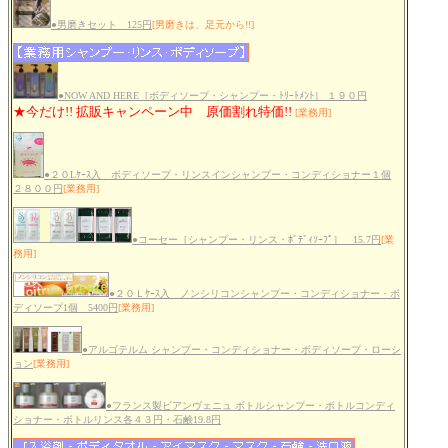
●男磨きセット 125円
[男磨きは、足元から!!]
●NOW AND HERE［ボディソープ・シャンプー・ﾄﾘｰﾄﾒﾝﾄ］ １９０円
★今だけ!! 拡販キャンペーン中 原価割れ特価!!
[業務用]
●２０Lｹｰｽ入 ボディソープ・リンスインシャンプー・コンディショナー１個
２８００円
[業務用]
●コーセー［シャンプー・リンス・ﾎﾞﾃﾞｨｿｰﾌﾟ］ 15.7円
[業
務用]
●２０Ｌｹｰｽ入 ノンシリコンシャンプー・コンディショナー・ボ
ディソープ1個 5400円
[業務用]
●アルゴテルム シャンプー・コンディショナー・ボディソープ・ローシ
ョン
[業務用]
●フランス製ビアンヴェニュ ボトルシャンプー・ボトルコンディ
ショナー・ボトルリンス各４３円・石鹸19.8円