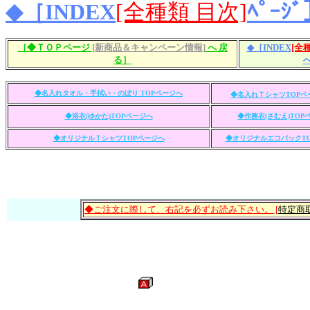
◆［INDEX
[全種類 目次]
ﾍﾟｰｼ
［◆ＴＯＰページ
[新商品＆キャンペーン情報]
へ 戻
◆［INDEX
[全
る］
◆名入れタオル・手拭い・のぼり TOPページへ
◆名入れＴシャツTOPペ
◆浴衣(ゆかた)TOPページへ
◆作務衣(さむえ)TOP
◆オリジナルＴシャツTOPページへ
◆オリジナルエコバックT
◆ご注文に際して、右記を必ずお読み下さい。
[
特定商