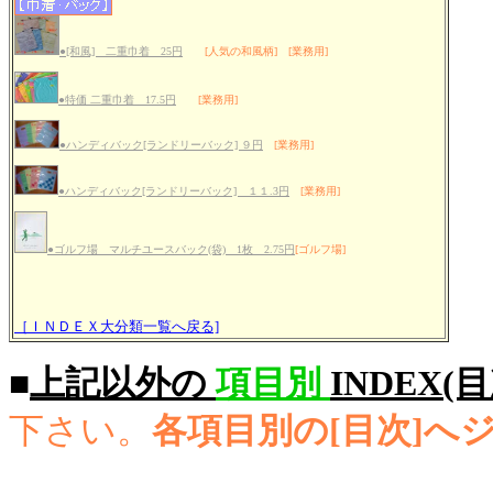
●[和風] 二重巾着 25円
[人気の和風柄] [業務用]
●特価 二重巾着 17.5円
[業務用]
●ハンディバック[ランドリーバック] ９円
[業務用]
●ハンディバック[ランドリーバック] １１.3円
[業務用]
●ゴルフ場 マルチユースバック(袋) 1枚 2.75円
[ゴルフ場]
［ＩＮＤＥＸ大分類一覧へ戻る]
■
上記以外の
項目別
INDEX(
下さい。
各項目別の[目次]へ