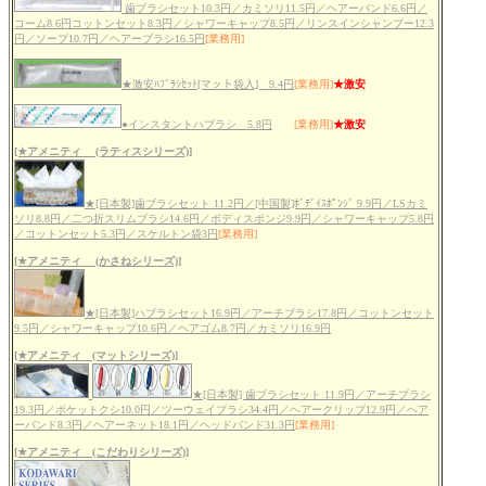
歯ブラシセット10.3円／カミソリ11.5円／ヘアーバンド6.6円／
コーム8.6円コットンセット8.3円／シャワーキャップ8.5円／リンスインシャンプー12.3
円／ソープ10.7円／ヘアーブラシ16.5円
[業務用]
★激安ﾊﾌﾞﾗｼｾｯﾄ[マット袋入] 9.4円
[業務用]
★激安
●インスタントハブラシ 5.8円
[業務用]
★激安
[★アメニティ (ラティスシリーズ)]
★[日本製]歯ブラシセット 11.2円／[中国製]ﾎﾞﾃﾞｲｽﾎﾟﾝｼﾞ 9.9円／LSカミ
ソリ8.8円／二つ折スリムブラシ14.6円／ボディスポンジ9.9円／シャワーキャップ5.8円
／コットンセット5.3円／スケルトン袋3円
[業務用]
[★アメニティ (かさねシリーズ)]
★[日本製]ハブラシセット16.9円／アーチブラシ17.8円／コットンセット
9.5円／シャワーキャップ10.6円／ヘアゴム8.7円／カミソリ16.9円
[★アメニティ (マットシリーズ)]
★[日本製] 歯ブラシセット 11.9円／アーチブラシ
19.3円／ポケットクシ10.0円／ツーウェイブラシ34.4円／ヘアークリップ12.9円／ヘア
ーバンド8.3円／ヘアーネット18.1円／ヘッドバンド31.3円
[業務用]
[★アメニティ (こだわりシリーズ)]