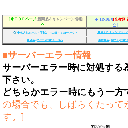
［◆ＴＯＰページ
[新商品＆キャンペーン情報]
◆［INDEX
[全種類 
へ］
へ]
◆名入れＴシャツTOP
◆名入れタオル・手拭い・のぼり TOPページへ
◆浴衣(ゆかた)TOPページへ
◆作務衣(さむえ)TOP
■サーバーエラー情報
サーバーエラー時に対処する
下さい。
どちらかエラー時にもう一方
の場合でも、しばらくたって
す。]