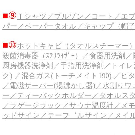
■⑨
Ｔシャツ／ブルゾン／コート／エ
パー／ペーパータオル／キャップ（帽
■⑩
ホットキャビ（タオルスチーマー）
殺菌消毒器（ｽﾃﾘﾗｲｻﾞｰ）／食器用洗剤
厨房機器洗浄剤／手指用洗浄剤／トイレ
ク) ／混合ガス(トーチメイト190) 
／電磁サーバー(湯沸かし器)／水割り
ー／ティーバックホルダー／タオルスタ
／ラゲージラック／サウナ温度計／メ
ッドサイン／テーフ゛ルサイン／メイ